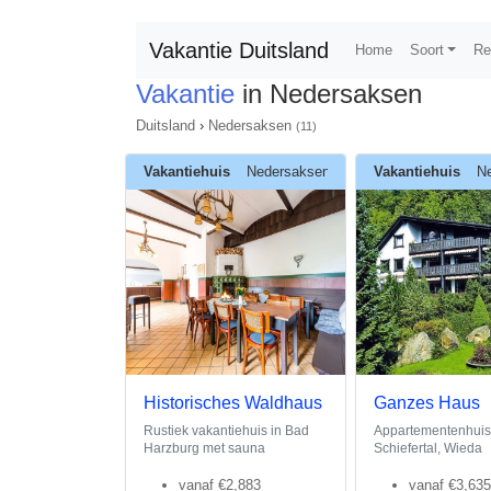
Vakantie Duitsland
Home
Soort
Re
Vakantie
in Nedersaksen
Duitsland
›
Nedersaksen
(11)
Vakantiehuis
Nedersaksen
Vakantiehuis
N
Historisches Waldhaus
Ganzes Haus
Rustiek vakantiehuis in Bad
Appartementenhuis
Harzburg met sauna
Schiefertal, Wieda
vanaf
€2,883
vanaf
€3,635