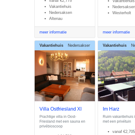
vanaf
€2,775
Vakantiehuis
Vakantiehuis
Nedersakse
Nedersaksen
Westerholt
Altenau
meer informatie
meer informatie
Vakantiehuis
Nedersaksen
Vakantiehuis
N
Villa Ostfriesland Xl
Im Harz
Prachtige villa in Oost-
Ruim vakantiehuis 
Friesland met een sauna en
met een privétuin
privébioscoop
vanaf
€2,705