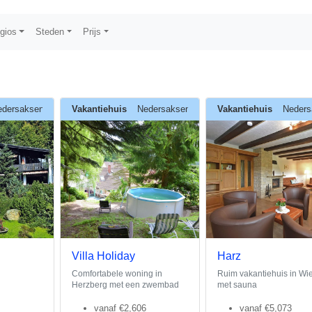
gios
Steden
Prijs
edersaksen
Vakantiehuis
Nedersaksen
Vakantiehuis
Neders
Villa Holiday
Harz
Comfortabele woning in
Ruim vakantiehuis in Wi
Herzberg met een zwembad
met sauna
vanaf
€2,606
vanaf
€5,073