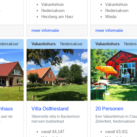
Vakantiehuis
Vakantiehuis
n
Nedersaksen
Nedersaksen
Herzberg am Harz
Wieda
meer informatie
meer informatie
edersaksen
Vakantiehuis
Nedersaksen
Vakantiehuis
Neders
enhaus
Villa Ostfriesland
20 Personen
 aan de
Sfeervolle villa in Backemoor
Een Vakantiehuis in Clau
t
met een bubbelbad
Zellerfeld, Nedersaksen
vanaf
€4,147
vanaf
€3,411