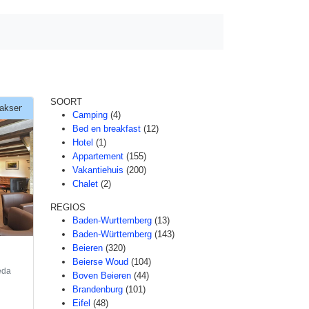
SOORT
aksen
Camping
(4)
Bed en breakfast
(12)
Hotel
(1)
Appartement
(155)
Vakantiehuis
(200)
Chalet
(2)
REGIOS
Baden-Wurttemberg
(13)
Baden-Württemberg
(143)
Beieren
(320)
Beierse Woud
(104)
eda
Boven Beieren
(44)
Brandenburg
(101)
Eifel
(48)