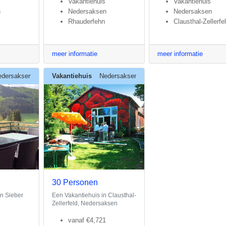
Vakantiehuis
Vakantiehuis
n
Nedersaksen
Nedersaksen
Rhauderfehn
Clausthal-Zellerfe
meer informatie
meer informatie
edersaksen
Vakantiehuis
Nedersaksen
30 Personen
in Sieber
Een Vakantiehuis in Clausthal-
Zellerfeld, Nedersaksen
vanaf
€4,721