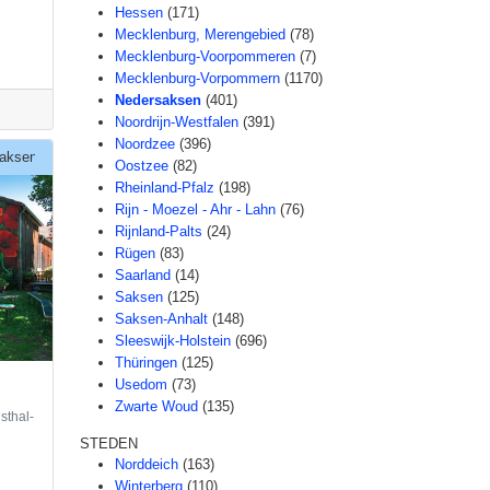
Hessen
(171)
Mecklenburg, Merengebied
(78)
Mecklenburg-Voorpommeren
(7)
Mecklenburg-Vorpommern
(1170)
Nedersaksen
(401)
Noordrijn-Westfalen
(391)
Noordzee
(396)
aksen
Oostzee
(82)
Rheinland-Pfalz
(198)
Rijn - Moezel - Ahr - Lahn
(76)
Rijnland-Palts
(24)
Rügen
(83)
Saarland
(14)
Saksen
(125)
Saksen-Anhalt
(148)
Sleeswijk-Holstein
(696)
Thüringen
(125)
Usedom
(73)
Zwarte Woud
(135)
sthal-
STEDEN
Norddeich
(163)
Winterberg
(110)