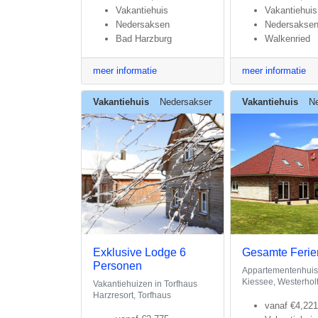
Vakantiehuis
Vakantiehuis
Nedersaksen
Nedersakse
Bad Harzburg
Walkenried
meer informatie
meer informatie
Vakantiehuis
Nedersaksen
Vakantiehuis
N
Exklusive Lodge 6
Gesamte Feri
Personen
Appartementenhuis
Kiessee, Westerhol
Vakantiehuizen in Torfhaus
Harzresort, Torfhaus
vanaf
€4,221