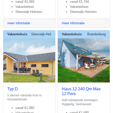
vanaf
€1,060
vanaf
€1,744
Vakantiehuis
Vakantiehuis
Sleeswijk-Holstein
Sleeswijk-Holstein
meer informatie
meer informatie
Vakantiehuis
Sleeswijk-Holstein
Vakantiehuis
Brandenburg
Typ D
Haus 12 240 Qm Max
12 Pers
5 sterren vakantie huis in
Grossenbrode
Half vrijstaande woningen
Hyggelig, Seehausen
vanaf
€1,060
vanaf
€1,680
Vakantiehuis