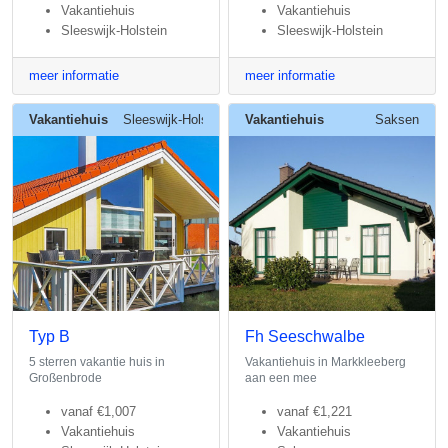
Vakantiehuis
Vakantiehuis
Sleeswijk-Holstein
Sleeswijk-Holstein
meer informatie
meer informatie
Vakantiehuis
Sleeswijk-Holstein
Vakantiehuis
Saksen
Typ B
Fh Seeschwalbe
5 sterren vakantie huis in
Vakantiehuis in Markkleeberg
Großenbrode
aan een mee
vanaf
€1,007
vanaf
€1,221
Vakantiehuis
Vakantiehuis