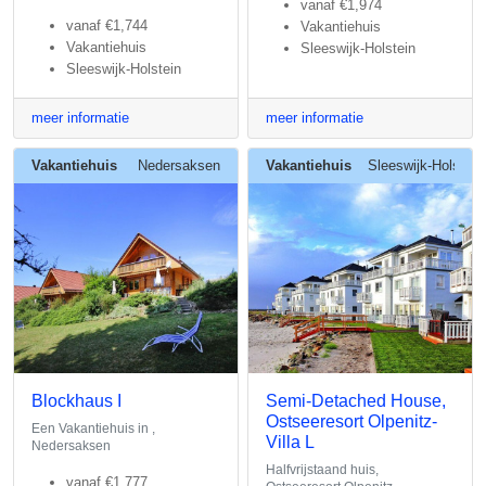
vanaf
€1,974
vanaf
€1,744
Vakantiehuis
Vakantiehuis
Sleeswijk-Holstein
Sleeswijk-Holstein
meer informatie
meer informatie
Vakantiehuis
Nedersaksen
Vakantiehuis
Sleeswijk-Holstein
Blockhaus I
Semi-Detached House,
Ostseeresort Olpenitz-
Een Vakantiehuis in ,
Villa L
Nedersaksen
Halfvrijstaand huis,
vanaf
€1,777