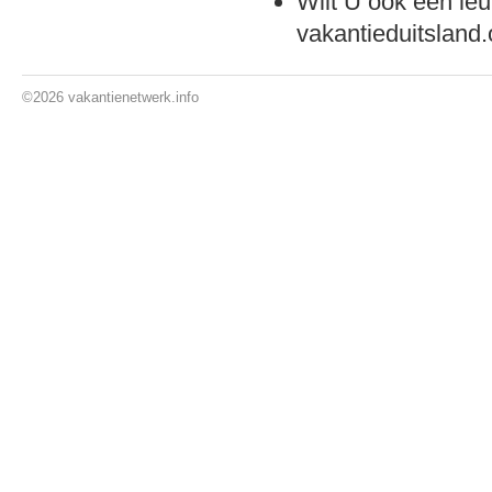
Wilt U ook een leu
vakantieduitsland
©2026
vakantienetwerk.info