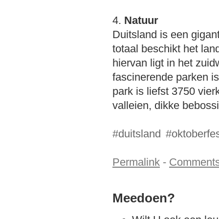
4.
Natuur
Duitsland is een giga
totaal beschikt het la
hiervan ligt in het zu
fascinerende parken i
park is liefst 3750 vie
valleien, dikke beboss
#duitsland
#oktoberfe
Permalink
-
Comment
Meedoen?