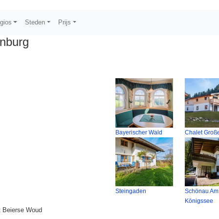
gios
Steden
Prijs
lnburg
Bayerischer Wald
Chalet Große
Steingaden
Schönau Am
Königssee
et Beierse Woud