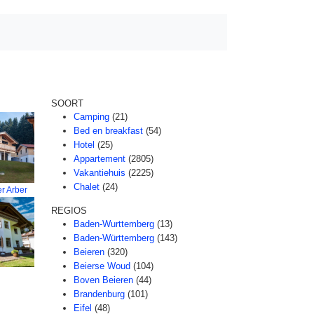
SOORT
Camping
(21)
Bed en breakfast
(54)
Hotel
(25)
Appartement
(2805)
Vakantiehuis
(2225)
Chalet
(24)
r Arber
REGIOS
Baden-Wurttemberg
(13)
Baden-Württemberg
(143)
Beieren
(320)
Beierse Woud
(104)
Boven Beieren
(44)
Brandenburg
(101)
Eifel
(48)