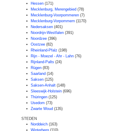
Hessen
(171)
Mecklenburg, Merengebied
(78)
Mecklenburg-Voorpommeren
(7)
Mecklenburg-Vorpommern
(1170)
Nedersaksen
(401)
Noordrijn-Westfalen
(391)
Noordzee
(396)
Oostzee
(82)
Rheinland-Pfalz
(198)
Rijn - Moezel - Ahr - Lahn
(76)
Rijnland-Palts
(24)
Rügen
(83)
Saarland
(14)
Saksen
(125)
Saksen-Anhalt
(148)
Sleeswijk-Holstein
(696)
Thüringen
(125)
Usedom
(73)
Zwarte Woud
(135)
STEDEN
Norddeich
(163)
Winterberg
(110)