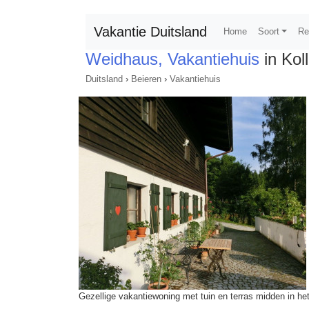
Vakantie Duitsland
Home
Soort
Re
Weidhaus, Vakantiehuis
in Kol
Duitsland
›
Beieren
›
Vakantiehuis
Gezellige vakantiewoning met tuin en terras midden in h