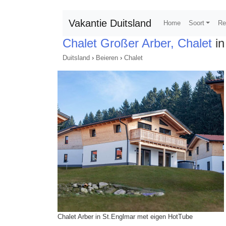
Vakantie Duitsland
Home
Soort
Re
Chalet Großer Arber, Chalet
in
Duitsland
›
Beieren
›
Chalet
Chalet Arber in St.Englmar met eigen HotTube