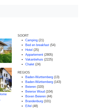
SOORT
Camping
(21)
Bed en breakfast
(54)
Hotel
(25)
Appartement
(2805)
Vakantiehuis
(2225)
Chalet
(24)
REGIOS
Baden-Wurttemberg
(13)
Baden-Württemberg
(143)
Beieren
(320)
Beierse Woud
(104)
 Home
Boven Beieren
(44)
,
Brandenburg
(101)
Eifel
(48)