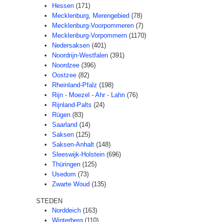
Hessen
(171)
Mecklenburg, Merengebied
(78)
Mecklenburg-Voorpommeren
(7)
Mecklenburg-Vorpommern
(1170)
Nedersaksen
(401)
Noordrijn-Westfalen
(391)
Noordzee
(396)
Oostzee
(82)
Rheinland-Pfalz
(198)
Rijn - Moezel - Ahr - Lahn
(76)
Rijnland-Palts
(24)
Rügen
(83)
Saarland
(14)
Saksen
(125)
Saksen-Anhalt
(148)
Sleeswijk-Holstein
(696)
Thüringen
(125)
Usedom
(73)
Zwarte Woud
(135)
STEDEN
Norddeich
(163)
Winterberg
(110)