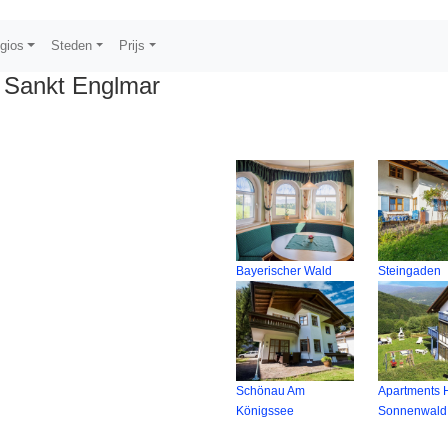
gios
Steden
Prijs
 Sankt Englmar
Bayerischer Wald
Steingaden
Schönau Am
Apartments
Königssee
Sonnenwald