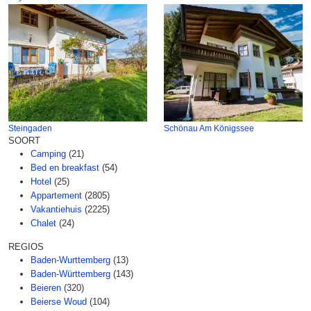
Steingaden
Schönau Am Königssee
SOORT
Camping
(21)
Bed en breakfast
(54)
Hotel
(25)
Appartement
(2805)
Vakantiehuis
(2225)
Chalet
(24)
REGIOS
Baden-Wurttemberg
(13)
Baden-Württemberg
(143)
Beieren
(320)
Beierse Woud
(104)