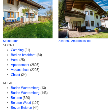
Steingaden
Schönau Am Königssee
SOORT
Camping
(21)
Bed en breakfast
(54)
Hotel
(25)
Appartement
(2805)
Vakantiehuis
(2225)
Chalet
(24)
REGIOS
Baden-Wurttemberg
(13)
Baden-Württemberg
(143)
Beieren
(320)
Beierse Woud
(104)
Boven Beieren
(44)