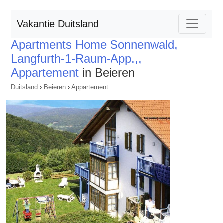
Vakantie Duitsland
Apartments Home Sonnenwald,
Langfurth-1-Raum-App.,,
Appartement
in Beieren
Duitsland
›
Beieren
›
Appartement