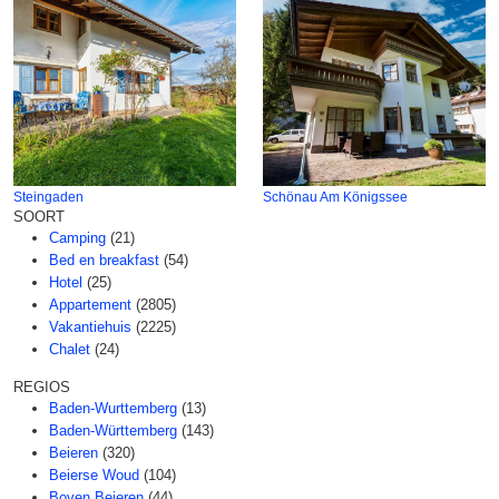
Steingaden
Schönau Am Königssee
SOORT
Camping
(21)
Bed en breakfast
(54)
Hotel
(25)
Appartement
(2805)
Vakantiehuis
(2225)
Chalet
(24)
REGIOS
Baden-Wurttemberg
(13)
Baden-Württemberg
(143)
Beieren
(320)
Beierse Woud
(104)
Boven Beieren
(44)