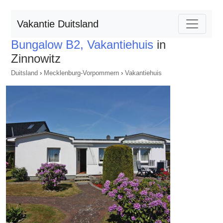
Vakantie Duitsland
Bungalow B2, Vakantiehuis
in
Zinnowitz
Duitsland
›
Mecklenburg-Vorpommern
›
Vakantiehuis