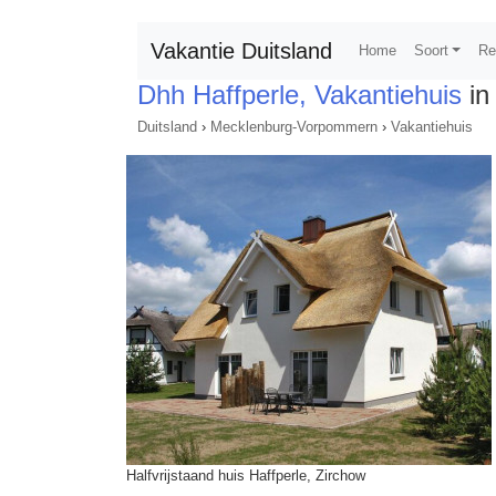
Vakantie Duitsland
Home
Soort
Re
Dhh Haffperle, Vakantiehuis
in
Duitsland
›
Mecklenburg-Vorpommern
›
Vakantiehuis
Halfvrijstaand huis Haffperle, Zirchow