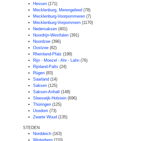
Hessen
(171)
Mecklenburg, Merengebied
(78)
Mecklenburg-Voorpommeren
(7)
Mecklenburg-Vorpommern
(1170)
Nedersaksen
(401)
Noordrijn-Westfalen
(391)
Noordzee
(396)
Oostzee
(82)
Rheinland-Pfalz
(198)
Rijn - Moezel - Ahr - Lahn
(76)
Rijnland-Palts
(24)
Rügen
(83)
Saarland
(14)
Saksen
(125)
Saksen-Anhalt
(148)
Sleeswijk-Holstein
(696)
Thüringen
(125)
Usedom
(73)
Zwarte Woud
(135)
STEDEN
Norddeich
(163)
Winterberg
(110)