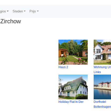
gios
Steden
Prijs
 Zirchow
Haus 2
Wohnung Un
Links
Holiday Flat In Der
Dorfhotel
Boltenhage