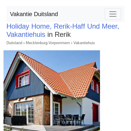
Vakantie Duitsland
Holiday Home, Rerik-Haff Und Meer,
Vakantiehuis
in Rerik
Duitsland
›
Mecklenburg-Vorpommern
›
Vakantiehuis