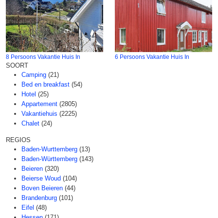
8 Persoons Vakantie Huis In
6 Persoons Vakantie Huis In
SOORT
Camping
(21)
Bed en breakfast
(54)
Hotel
(25)
Appartement
(2805)
Vakantiehuis
(2225)
Chalet
(24)
REGIOS
Baden-Wurttemberg
(13)
Baden-Württemberg
(143)
Beieren
(320)
Beierse Woud
(104)
Boven Beieren
(44)
Brandenburg
(101)
Eifel
(48)
Hessen
(171)