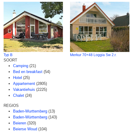
Typ B
Merkur 70+48 Loggia Sw 2.r.
SOORT
Camping
(21)
Bed en breakfast
(54)
Hotel
(25)
Appartement
(2805)
Vakantiehuis
(2225)
Chalet
(24)
REGIOS
Baden-Wurttemberg
(13)
Baden-Württemberg
(143)
Beieren
(320)
Beierse Woud
(104)