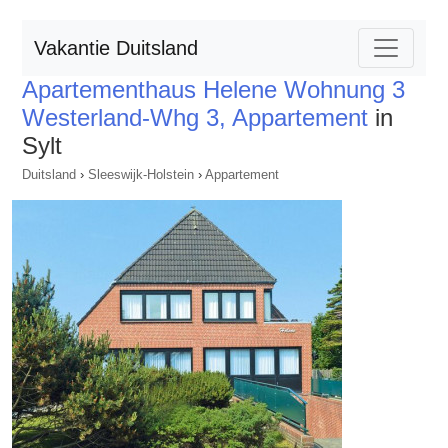
Vakantie Duitsland
Apartementhaus Helene Wohnung 3
Westerland-Whg 3, Appartement
in
Sylt
Duitsland
›
Sleeswijk-Holstein
›
Appartement