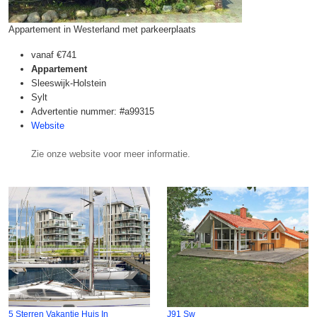
Appartement in Westerland met parkeerplaats
vanaf
€741
Appartement
Sleeswijk-Holstein
Sylt
Advertentie nummer: #a99315
Website
Zie onze website voor meer informatie.
5 Sterren Vakantie Huis In
J91 Sw