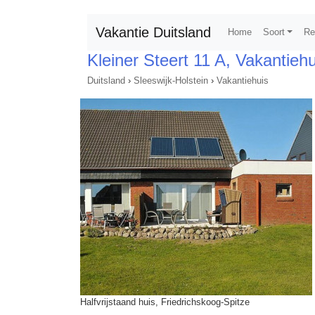
Vakantie Duitsland
Home
Soort
Re
Kleiner Steert 11 A, Vakantiehu
Duitsland
›
Sleeswijk-Holstein
›
Vakantiehuis
Halfvrijstaand huis, Friedrichskoog-Spitze