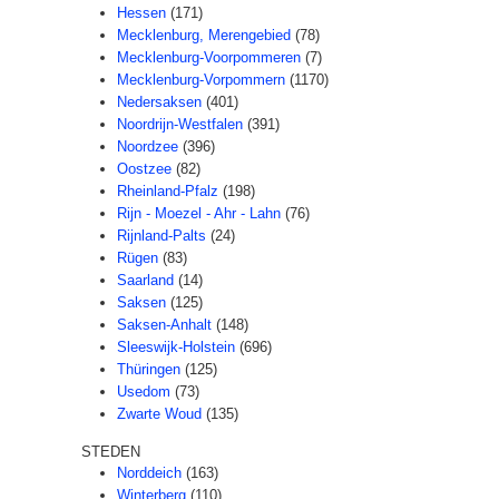
Hessen
(171)
Mecklenburg, Merengebied
(78)
Mecklenburg-Voorpommeren
(7)
Mecklenburg-Vorpommern
(1170)
Nedersaksen
(401)
Noordrijn-Westfalen
(391)
Noordzee
(396)
Oostzee
(82)
Rheinland-Pfalz
(198)
Rijn - Moezel - Ahr - Lahn
(76)
Rijnland-Palts
(24)
Rügen
(83)
Saarland
(14)
Saksen
(125)
Saksen-Anhalt
(148)
Sleeswijk-Holstein
(696)
Thüringen
(125)
Usedom
(73)
Zwarte Woud
(135)
STEDEN
Norddeich
(163)
Winterberg
(110)