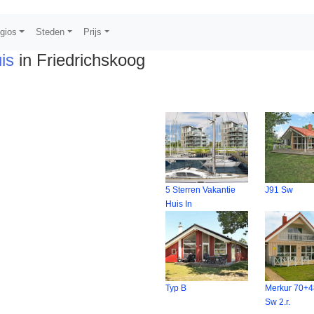
gios
Steden
Prijs
is
in Friedrichskoog
5 Sterren Vakantie
J91 Sw
Huis In
Typ B
Merkur 70+4
Sw 2.r.