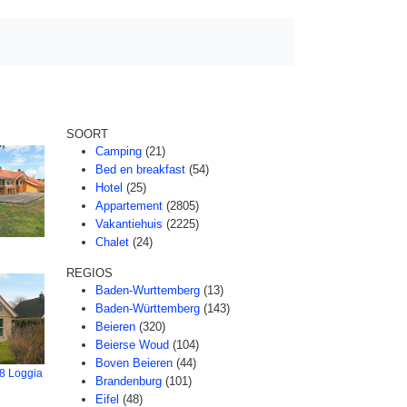
SOORT
Camping
(21)
Bed en breakfast
(54)
Hotel
(25)
Appartement
(2805)
Vakantiehuis
(2225)
Chalet
(24)
REGIOS
Baden-Wurttemberg
(13)
Baden-Württemberg
(143)
Beieren
(320)
Beierse Woud
(104)
Boven Beieren
(44)
8 Loggia
Brandenburg
(101)
Eifel
(48)