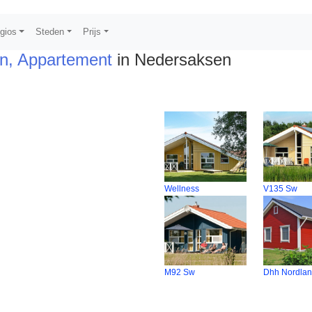
gios
Steden
Prijs
n, Appartement
in Nedersaksen
Wellness
V135 Sw
M92 Sw
Dhh Nordlan