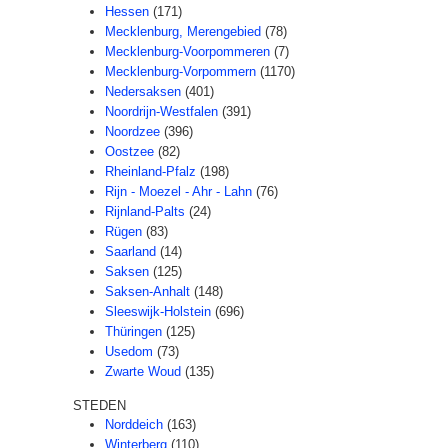
Hessen
(171)
Mecklenburg, Merengebied
(78)
Mecklenburg-Voorpommeren
(7)
Mecklenburg-Vorpommern
(1170)
Nedersaksen
(401)
Noordrijn-Westfalen
(391)
Noordzee
(396)
Oostzee
(82)
Rheinland-Pfalz
(198)
Rijn - Moezel - Ahr - Lahn
(76)
Rijnland-Palts
(24)
Rügen
(83)
Saarland
(14)
Saksen
(125)
Saksen-Anhalt
(148)
Sleeswijk-Holstein
(696)
Thüringen
(125)
Usedom
(73)
Zwarte Woud
(135)
STEDEN
Norddeich
(163)
Winterberg
(110)