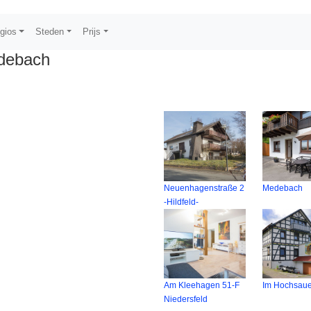
gios
Steden
Prijs
debach
Neuenhagenstraße 2
Medebach
-Hildfeld-
Am Kleehagen 51-F
Im Hochsaue
Niedersfeld