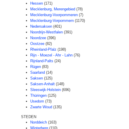
Hessen
(171)
Mecklenburg, Merengebied
(78)
Mecklenburg-Voorpommeren
(7)
Mecklenburg-Vorpommern
(1170)
Nedersaksen
(401)
Noordrijn-Westfalen
(391)
Noordzee
(396)
Oostzee
(82)
Rheinland-Pfalz
(198)
Rijn - Moezel - Ahr - Lahn
(76)
Rijnland-Palts
(24)
Rügen
(83)
Saarland
(14)
Saksen
(125)
Saksen-Anhalt
(148)
Sleeswijk-Holstein
(696)
Thüringen
(125)
Usedom
(73)
Zwarte Woud
(135)
STEDEN
Norddeich
(163)
Winterberg
(110)