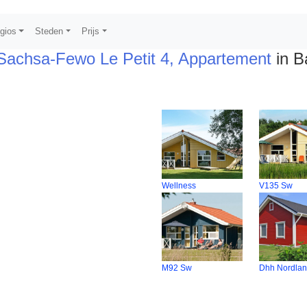
gios
Steden
Prijs
Sachsa-Fewo Le Petit 4, Appartement
in B
Wellness
V135 Sw
M92 Sw
Dhh Nordlan