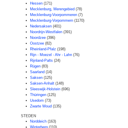
Hessen
(171)
Mecklenburg, Merengebied
(78)
Mecklenburg-Voorpommeren
(7)
Mecklenburg-Vorpommern
(1170)
Nedersaksen
(401)
Noordrijn-Westfalen
(391)
Noordzee
(396)
Oostzee
(82)
Rheinland-Pfalz
(198)
Rijn - Moezel - Ahr - Lahn
(76)
Rijnland-Palts
(24)
Rügen
(83)
Saarland
(14)
Saksen
(125)
Saksen-Anhalt
(148)
Sleeswijk-Holstein
(696)
Thüringen
(125)
Usedom
(73)
Zwarte Woud
(135)
STEDEN
Norddeich
(163)
Winterberg
(110)