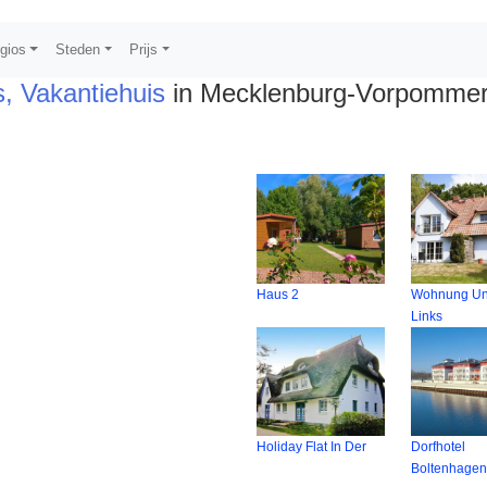
gios
Steden
Prijs
s, Vakantiehuis
in Mecklenburg-Vorpomme
Haus 2
Wohnung Un
Links
Holiday Flat In Der
Dorfhotel
Boltenhage