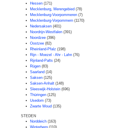
Hessen
(171)
Mecklenburg, Merengebied
(78)
Mecklenburg-Voorpommeren
(7)
Mecklenburg-Vorpommern
(1170)
Nedersaksen
(401)
Noordrijn-Westfalen
(391)
Noordzee
(396)
Oostzee
(82)
Rheinland-Pfalz
(198)
Rijn - Moezel - Ahr - Lahn
(76)
Rijnland-Palts
(24)
Rügen
(83)
Saarland
(14)
Saksen
(125)
Saksen-Anhalt
(148)
Sleeswijk-Holstein
(696)
Thüringen
(125)
Usedom
(73)
Zwarte Woud
(135)
STEDEN
Norddeich
(163)
Winterberg
(110)