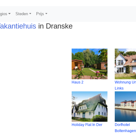
gios
Steden
Prijs
akantiehuis
in Dranske
Haus 2
Wohnung Un
Links
Holiday Flat In Der
Dorfhotel
Boltenhage