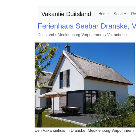
Vakantie Duitsland
Home
Soort
Re
Ferienhaus Seebär Dranske, V
Duitsland
›
Mecklenburg-Vorpommern
›
Vakantiehuis
Een Vakantiehuis in Dranske, Mecklenburg-Vorpommern