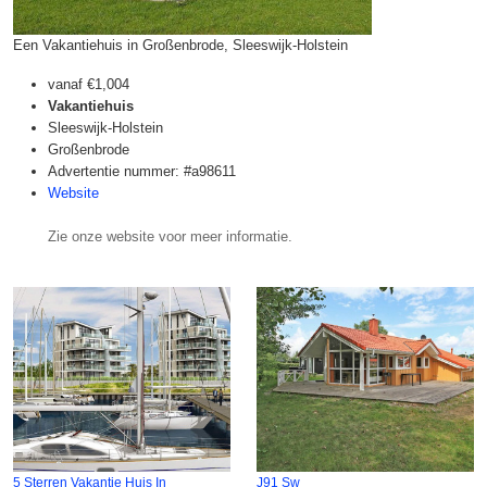
Een Vakantiehuis in Großenbrode, Sleeswijk-Holstein
vanaf
€1,004
Vakantiehuis
Sleeswijk-Holstein
Großenbrode
Advertentie nummer: #a98611
Website
Zie onze website voor meer informatie.
5 Sterren Vakantie Huis In
J91 Sw