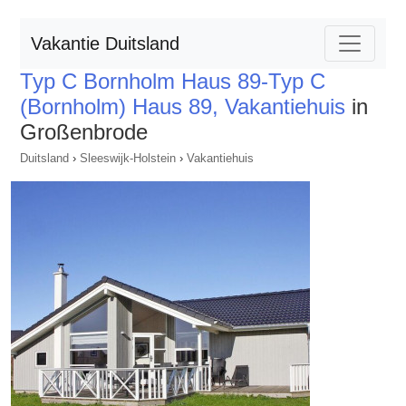
Vakantie Duitsland
Typ C Bornholm Haus 89-Typ C
(Bornholm) Haus 89, Vakantiehuis
in
Großenbrode
Duitsland
›
Sleeswijk-Holstein
›
Vakantiehuis