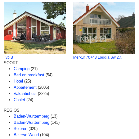
Typ B
Merkur 70+48 Loggia Sw 2.r.
SOORT
Camping
(21)
Bed en breakfast
(54)
Hotel
(25)
Appartement
(2805)
Vakantiehuis
(2225)
Chalet
(24)
REGIOS
Baden-Wurttemberg
(13)
Baden-Württemberg
(143)
Beieren
(320)
Beierse Woud
(104)