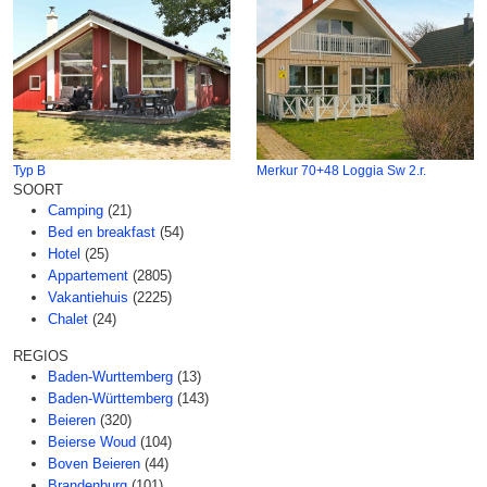
Typ B
Merkur 70+48 Loggia Sw 2.r.
SOORT
Camping
(21)
Bed en breakfast
(54)
Hotel
(25)
Appartement
(2805)
Vakantiehuis
(2225)
Chalet
(24)
REGIOS
Baden-Wurttemberg
(13)
Baden-Württemberg
(143)
Beieren
(320)
Beierse Woud
(104)
Boven Beieren
(44)
Brandenburg
(101)