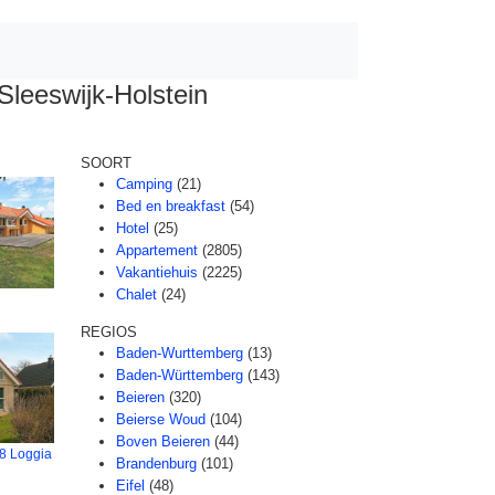
Sleeswijk-Holstein
SOORT
Camping
(21)
Bed en breakfast
(54)
Hotel
(25)
Appartement
(2805)
Vakantiehuis
(2225)
Chalet
(24)
REGIOS
Baden-Wurttemberg
(13)
Baden-Württemberg
(143)
Beieren
(320)
Beierse Woud
(104)
Boven Beieren
(44)
8 Loggia
Brandenburg
(101)
Eifel
(48)