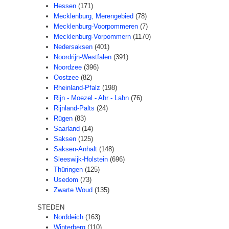
Hessen
(171)
Mecklenburg, Merengebied
(78)
Mecklenburg-Voorpommeren
(7)
Mecklenburg-Vorpommern
(1170)
Nedersaksen
(401)
Noordrijn-Westfalen
(391)
Noordzee
(396)
Oostzee
(82)
Rheinland-Pfalz
(198)
Rijn - Moezel - Ahr - Lahn
(76)
Rijnland-Palts
(24)
Rügen
(83)
Saarland
(14)
Saksen
(125)
Saksen-Anhalt
(148)
Sleeswijk-Holstein
(696)
Thüringen
(125)
Usedom
(73)
Zwarte Woud
(135)
STEDEN
Norddeich
(163)
Winterberg
(110)