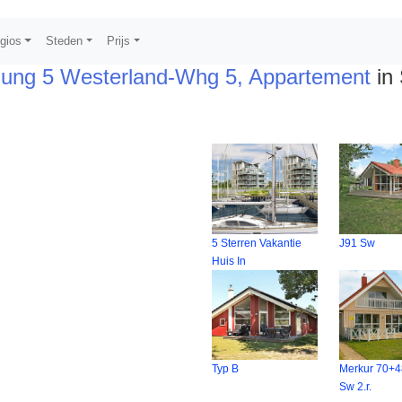
gios
Steden
Prijs
ung 5 Westerland-Whg 5, Appartement
in 
5 Sterren Vakantie
J91 Sw
Huis In
Typ B
Merkur 70+4
Sw 2.r.