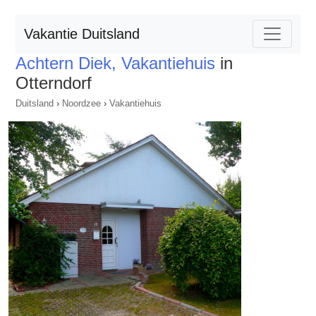
Vakantie Duitsland
Achtern Diek, Vakantiehuis
in
Otterndorf
Duitsland
›
Noordzee
›
Vakantiehuis