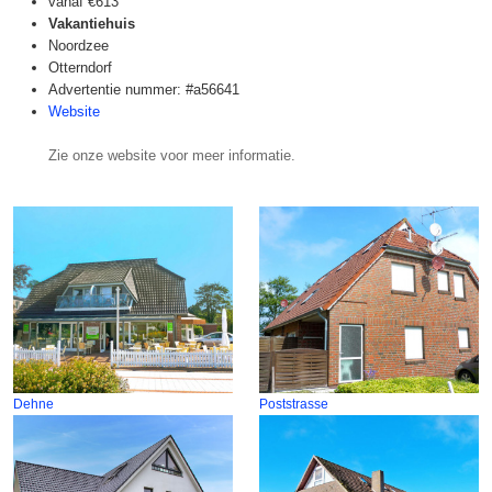
vanaf
€613
Vakantiehuis
Noordzee
Otterndorf
Advertentie nummer: #a56641
Website
Zie onze website voor meer informatie.
Dehne
Poststrasse