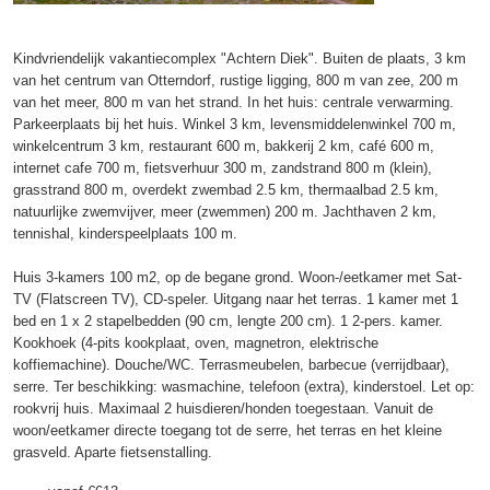
Kindvriendelijk vakantiecomplex "Achtern Diek". Buiten de plaats, 3 km
van het centrum van Otterndorf, rustige ligging, 800 m van zee, 200 m
van het meer, 800 m van het strand. In het huis: centrale verwarming.
Parkeerplaats bij het huis. Winkel 3 km, levensmiddelenwinkel 700 m,
winkelcentrum 3 km, restaurant 600 m, bakkerij 2 km, café 600 m,
internet cafe 700 m, fietsverhuur 300 m, zandstrand 800 m (klein),
grasstrand 800 m, overdekt zwembad 2.5 km, thermaalbad 2.5 km,
natuurlijke zwemvijver, meer (zwemmen) 200 m. Jachthaven 2 km,
tennishal, kinderspeelplaats 100 m.
Huis 3-kamers 100 m2, op de begane grond. Woon-/eetkamer met Sat-
TV (Flatscreen TV), CD-speler. Uitgang naar het terras. 1 kamer met 1
bed en 1 x 2 stapelbedden (90 cm, lengte 200 cm). 1 2-pers. kamer.
Kookhoek (4-pits kookplaat, oven, magnetron, elektrische
koffiemachine). Douche/WC. Terrasmeubelen, barbecue (verrijdbaar),
serre. Ter beschikking: wasmachine, telefoon (extra), kinderstoel. Let op:
rookvrij huis. Maximaal 2 huisdieren/honden toegestaan. Vanuit de
woon/eetkamer directe toegang tot de serre, het terras en het kleine
grasveld. Aparte fietsenstalling.