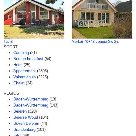
Typ B
Merkur 70+48 Loggia Sw 2.r.
SOORT
Camping
(21)
Bed en breakfast
(54)
Hotel
(25)
Appartement
(2805)
Vakantiehuis
(2225)
Chalet
(24)
REGIOS
Baden-Wurttemberg
(13)
Baden-Württemberg
(143)
Beieren
(320)
Beierse Woud
(104)
Boven Beieren
(44)
Brandenburg
(101)
Eifel
(48)