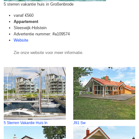
5 sterren vakantie huis in Großenbrode
vanaf
€560
Appartement
Sleeswijk-Holstein
Advertentie nummer: #a109574
Website
Zie onze website voor meer informatie.
5 Sterren Vakantie Huis In
J91 Sw