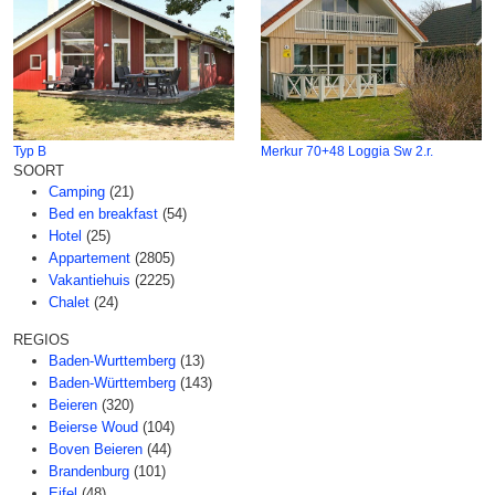
Typ B
Merkur 70+48 Loggia Sw 2.r.
SOORT
Camping
(21)
Bed en breakfast
(54)
Hotel
(25)
Appartement
(2805)
Vakantiehuis
(2225)
Chalet
(24)
REGIOS
Baden-Wurttemberg
(13)
Baden-Württemberg
(143)
Beieren
(320)
Beierse Woud
(104)
Boven Beieren
(44)
Brandenburg
(101)
Eifel
(48)