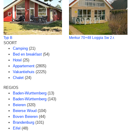
Typ B
Merkur 70+48 Loggia Sw 2.r.
SOORT
Camping
(21)
Bed en breakfast
(54)
Hotel
(25)
Appartement
(2805)
Vakantiehuis
(2225)
Chalet
(24)
REGIOS
Baden-Wurttemberg
(13)
Baden-Württemberg
(143)
Beieren
(320)
Beierse Woud
(104)
Boven Beieren
(44)
Brandenburg
(101)
Eifel
(48)