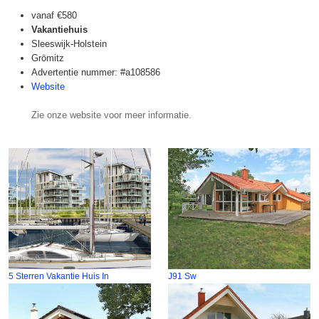
vanaf
€580
Vakantiehuis
Sleeswijk-Holstein
Grömitz
Advertentie nummer: #a108586
Website
Zie onze website voor meer informatie.
5 Sterren Vakantie Huis In
J91 Sw