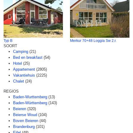
Typ B
Merkur 70+48 Loggia Sw 2.r.
SOORT
Camping
(21)
Bed en breakfast
(54)
Hotel
(25)
Appartement
(2805)
Vakantiehuis
(2225)
Chalet
(24)
REGIOS
Baden-Wurttemberg
(13)
Baden-Württemberg
(143)
Beieren
(320)
Beierse Woud
(104)
Boven Beieren
(44)
Brandenburg
(101)
Eifel
(48)